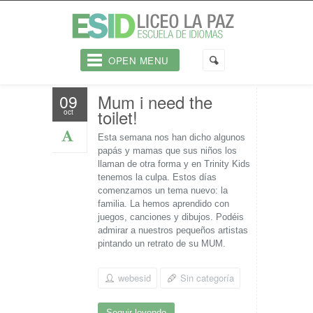
OPEN MENU
Mum i need the
09
toilet!
oct
Esta semana nos han dicho algunos
papás y mamas que sus niños los
llaman de otra forma y en Trinity Kids
tenemos la culpa. Estos días
comenzamos un tema nuevo: la
familia. La hemos aprendido con
juegos, canciones y dibujos. Podéis
admirar a nuestros pequeños artistas
pintando un retrato de su MUM.
webesid
Sin categoría
Seguir leyendo