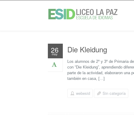
Die Kleidung
26
may
Los alumnos de 2º y 3º de Primaria d
con “Die Kleidung”, aprendiendo dife
parte de la actividad, elaboraron una p
también en casa, […]
webesid
Sin categoría