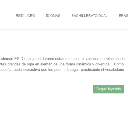
ESID LICEO
IDIOMAS
BACHILLERATO DUAL
ERA
e alemán ESID trabajaron durante estas semanas el vocabulario relacionado
rentes prendas de ropa en alemán de una forma dinámica y divertida. Como
equeña rueda interactiva que les permitirá seguir practicando el vocabulario
Seguir leyendo