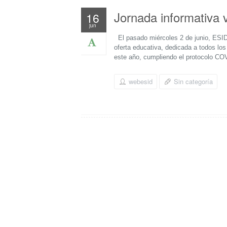
Jornada informativa v
16
jun
El pasado miércoles 2 de junio, ESID
oferta educativa, dedicada a todos lo
este año, cumpliendo el protocolo COV
webesid
Sin categoría