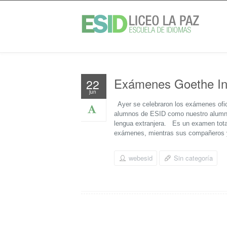
Exámenes Goethe Ins
22
jun
Ayer se celebraron los exámenes ofici
alumnos de ESID como nuestro alumn
lengua extranjera. Es un examen tota
exámenes, mientras sus compañeros ya
webesid
Sin categoría